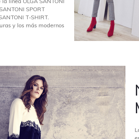
de la línea OLGA SANTONI
A SANTONI SPORT
A SANTONI T-SHIRT.
turas y los más modernos
L
e